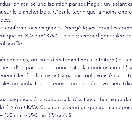
us, on réalise une isolation par soufflage : un isolant e
 sur le plancher bois. C'est la technique la moins onéreu
lace.
re conforme aux exigences énergétiques, pour les combl
hermique de R ≥ 7 m².K/W. Cela correspond généralement
al soufflé.
nageables, on isole directement sous la toiture (les ra
a pose d’un pare-vapeur pour éviter la condensation. L'is
térieur (derrière la cloison) si par exemple vous êtes en tr
les ou souhaitez les rénover ou par découvrement (dire
ux exigences énergétiques, la résistance thermique dan
 de R ≥ 6 m².K/W. Cela correspond en général a une pos
+ 120 mm ≈ 220 mm (22 cm). $