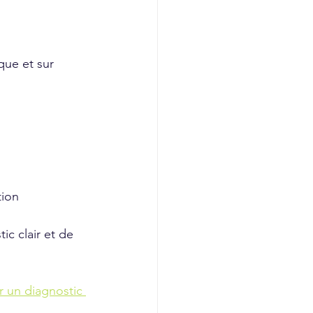
que et sur 
tion
c clair et de 
r un diagnostic 