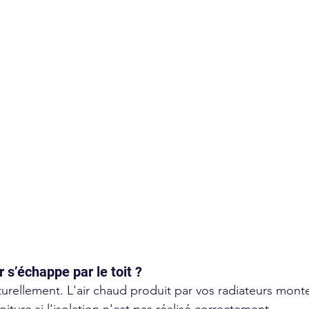
 s’échappe par le toit ?
urellement. L'air chaud produit par vos radiateurs monte
oiture si l'isolation n'est pas réalisé correctement. 