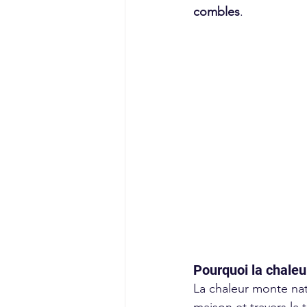
combles
.
Pourquoi la chaleur
La chaleur monte nat
maison et travers la t