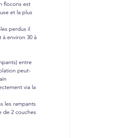
n flocons est 
se et la plus 
es perdus il 
 à environ 30 à 
mpants) entre 
olation peut-
ain 
ctement via la 
s les rampants 
e de 2 couches 