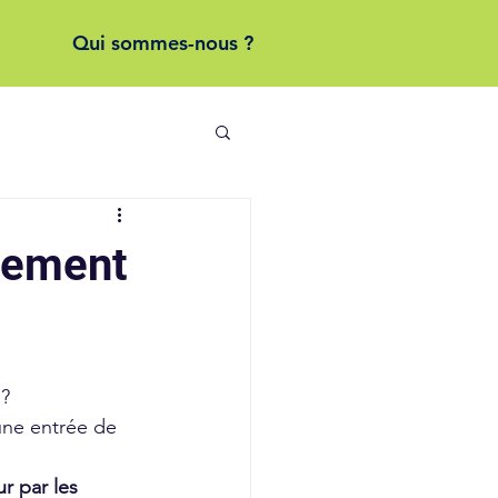
Qui sommes-nous ?
ssement
? 
une entrée de 
r par les 