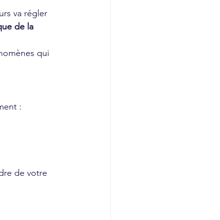
rs va régler 
ue de la 
énomènes qui 
ment :
dre de votre 