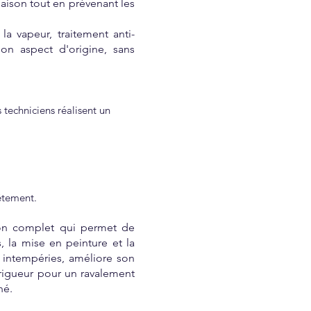
aison tout en prévenant les
a vapeur, traitement anti-
on aspect d'origine, sans
 techniciens réalisent un
vêtement.
ion complet qui permet de
s, la mise en peinture et la
 intempéries, améliore son
c rigueur pour un ravalement
né.