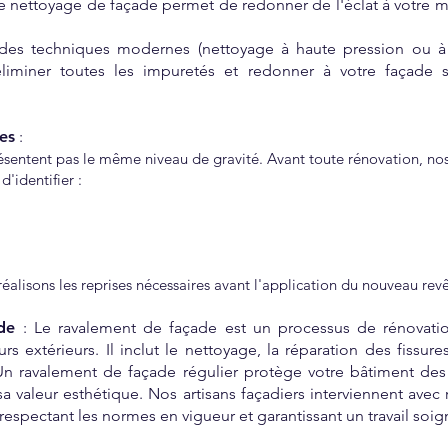
Le nettoyage de façade permet de redonner de l'éclat à votre m
 des techniques modernes (nettoyage à haute pression ou à l
liminer toutes les impuretés et redonner à votre façade s
es
:
résentent pas le même niveau de gravité. Avant toute rénovation, nos
'identifier :
réalisons les reprises nécessaires avant l'application du nouveau re
de
: Le ravalement de façade est un processus de rénovat
urs extérieurs. Il inclut le nettoyage, la réparation des fissure
 Un ravalement de façade régulier protège votre bâtiment des
sa valeur esthétique. Nos artisans façadiers interviennent ave
 respectant les normes en vigueur et garantissant un travail soig