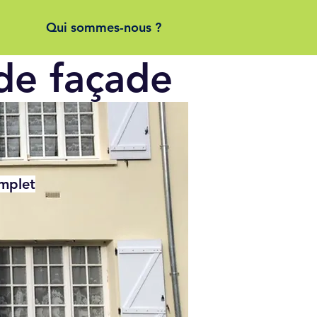
Qui sommes-nous ?
de façade
omplet