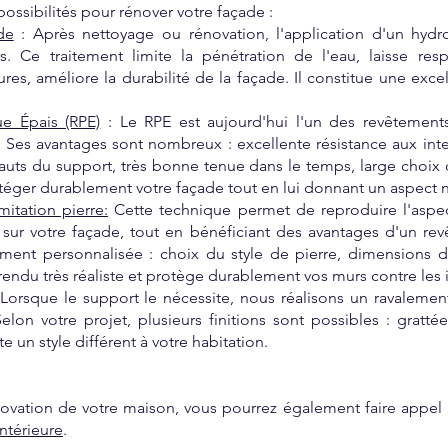
possibilités pour rénover votre façade :
de
:
Après nettoyage ou rénovation, l'application d'un hyd
 Ce traitement limite la pénétration de l'eau, laisse respir
sures, améliore la durabilité de la façade. Il constitue une exce
ue Épais (RPE)
:
Le RPE est aujourd'hui l'un des revêtements 
. Ses avantages sont nombreux : excellente résistance aux int
uts du support, très bonne tenue dans le temps, large choix de
éger durablement votre façade tout en lui donnant un aspect n
itation pierre:
Cette technique permet de reproduire l'aspec
t sur votre façade, tout en bénéficiant des avantages d'un 
ement personnalisée : choix du style de pierre, dimensions des
n rendu très réaliste et protège durablement vos murs contre les 
Lorsque le support le nécessite, nous réalisons un ravalemen
lon votre projet, plusieurs finitions sont possibles : grattée
e un style différent à votre habitation.
rénovation de votre maison, vous pourrez également faire appe
intérieure
.