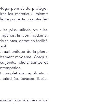
rofuge permet de protéger
er les matériaux, ralentit
llente protection contre les
les plus utilisés pour les
empéries, finition moderne,
 teintes, entretien facilité
euf.
t authentique de la pierre
revêtement moderne. Chaque
 joints, reliefs, teintes et
intempéries. ​
t complet avec application
, talochée, écrasée, lissée.
l à nous pour vos
travaux de