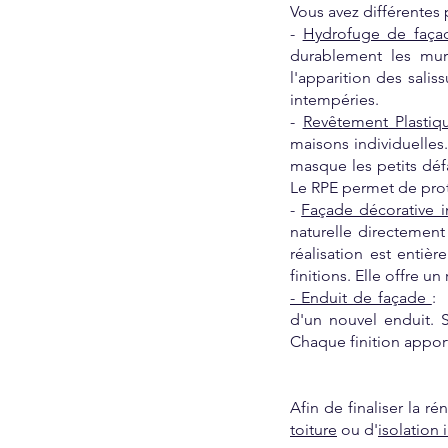
Vous avez différentes 
-
Hydrofuge de faça
durablement les murs.
l'apparition des salis
intempéries.
-
Revêtement Plastiq
maisons individuelles
masque les petits défa
Le RPE permet de prot
-
Façade décorative im
naturelle directemen
réalisation est entièr
finitions. Elle offre u
- Enduit de façade
:
d'un nouvel enduit. Se
Chaque finition apport
Afin de finaliser la 
toiture
ou d'
isolation 